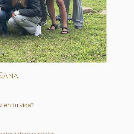
AÑANA
z en tu vida?
L