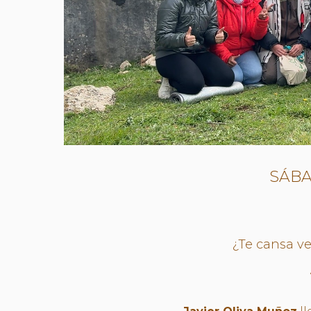
SÁB
¿Te cansa ve