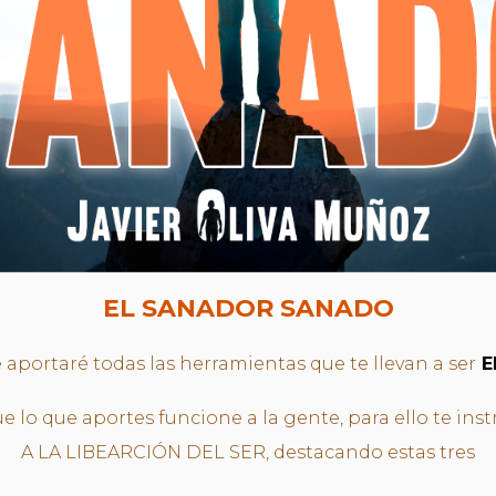
EL SANADOR SANADO
e aportaré todas las herramientas que te llevan a ser
E
 lo que aportes funcione a la gente, para ello te inst
A LA LIBEARCIÓN DEL SER, destacando estas tres