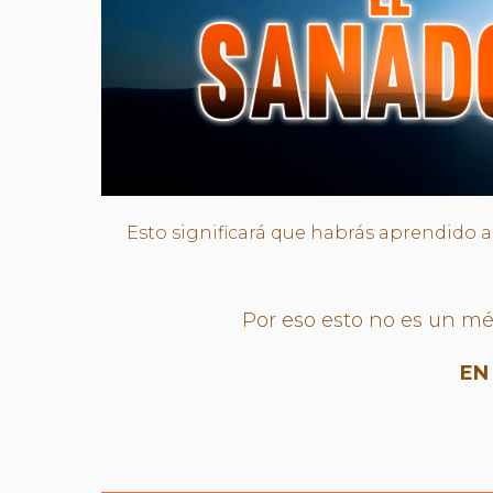
Esto significará que habrás aprendido a 
Por eso esto no es un mét
EN