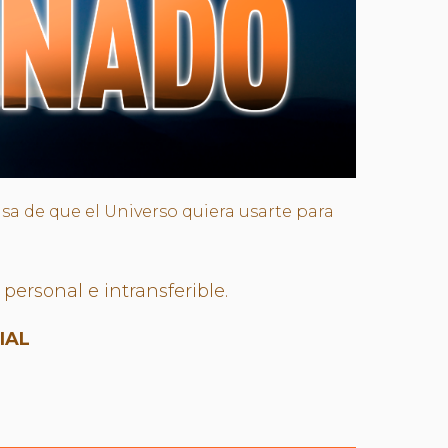
usa de que el Universo quiera usarte para
personal e intransferible.
IAL