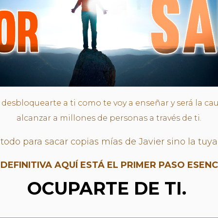
desbloquearte a ti como te voy a enseñar y será la ca
alcanzar a millones de personas a través de ti.
odo para sacar copias mías de Javier sino la tuya 
 DEFINITIVA AQUÍ ESTÁ EL PRIMER PASO ESENC
OCUPARTE DE TI.