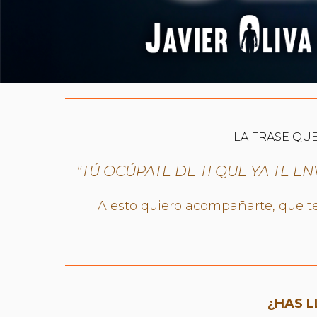
LA FRASE QUE
"TÚ OCÚPATE DE TI QUE YA TE E
A esto quiero acompañarte, que te
¿HAS 