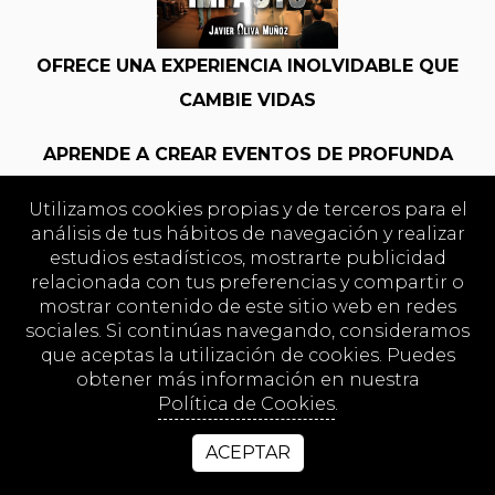
OFRECE UNA EXPERIENCIA INOLVIDABLE QUE
CAMBIE VIDAS
APRENDE A CREAR EVENTOS DE PROFUNDA
INMERSIÓN DE MANERA ÚNICA
Utilizamos cookies propias y de terceros para el
análisis de tus hábitos de navegación y realizar
CONSIGUE QUE LA GENTE SE BENEFICIE DE
estudios estadísticos, mostrarte publicidad
REPETIR TUS EVENTOS
relacionada con tus preferencias y compartir o
mostrar contenido de este sitio web en redes
PRECIO REAL
5.800€
sociales. Si continúas navegando, consideramos
que aceptas la utilización de cookies. Puedes
obtener más información en nuestra
Política de Cookies
.
PRECIO REAL DEL PROGRAMA COMPLETO:
ACEPTAR
20.600 €