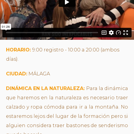
HORARIO:
9:00 registro - 10:00 a 20:00 (ambos
días).
CIUDAD:
MÁLAGA
DINÁMICA EN LA NATURALEZA:
Para la dinámica
que haremos en la naturaleza es necesario traer
calzado y ropa cómoda para ir a la montaña. No
estaremos lejos del lugar de la formación pero si
alguien considera traer bastones de senderismo