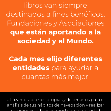
libros van siempre
destinados a fines benéficos.
Fundaciones y Asociaciones
que están aportando a la
sociedad y al Mundo.
Cada mes elijo diferentes
entidades
para ayudar a
cuantas más mejor.
Gracias por la
Utilizamos cookies propias y de terceros para el
GENEROSIDAD de ROMPER
análisis de tus hábitos de navegación y realizar
estudios estadísticos, mostrarte publicidad