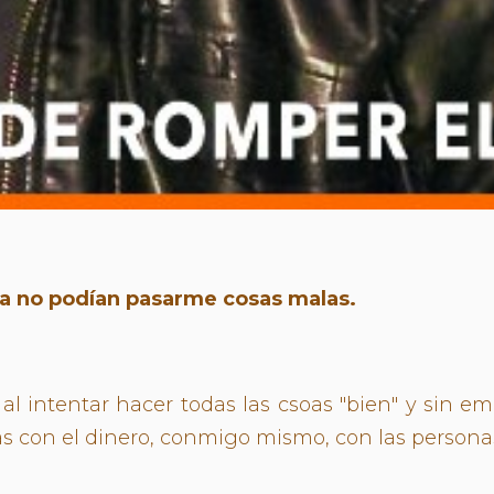
a no podían pasarme cosas malas.
a al intentar hacer todas las csoas "bien" y si
mas con el dinero, conmigo mismo, con las persona