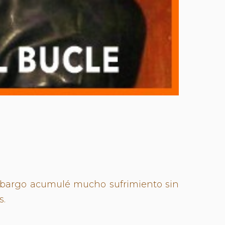
n embargo acumulé mucho sufrimiento sin
s.